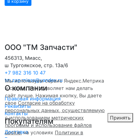
В корзину
ООО "ТМ Запчасти"
456313
,
Миасс
,
ш Тургоякское, стр. 13а/6
+7 982 316 10 47
tm.zap.miass@yandex.ru
Мы используем сервис Яндекс.Метрика
О компании
и cookie. Это позволяет нам делать
сайт лучше. Нажимая кнопку, Вы даете
Правовая информация
свое
Согласие на обработку
Реквизиты
персональных данных, осуществляемую
Контакты
с использованием метрических
Принять
Покупателям
программ и использование файлов
Доставка
cookie
, на условиях
Политики в