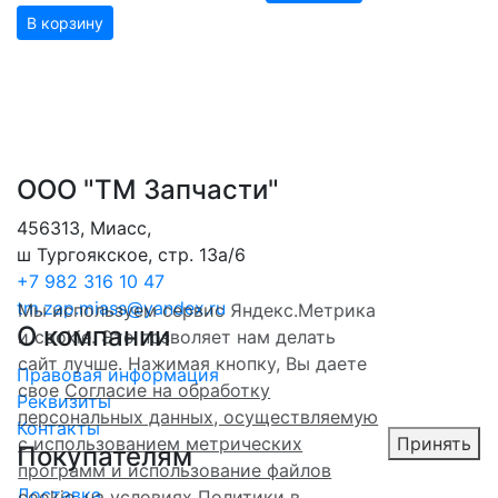
В корзину
ООО "ТМ Запчасти"
456313
,
Миасс
,
ш Тургоякское, стр. 13а/6
+7 982 316 10 47
tm.zap.miass@yandex.ru
Мы используем сервис Яндекс.Метрика
О компании
и cookie. Это позволяет нам делать
сайт лучше. Нажимая кнопку, Вы даете
Правовая информация
свое
Согласие на обработку
Реквизиты
персональных данных, осуществляемую
Контакты
с использованием метрических
Принять
Покупателям
программ и использование файлов
Доставка
cookie
, на условиях
Политики в